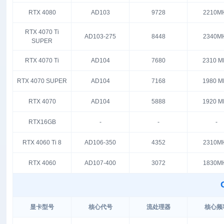
RTX 4080
AD103
9728
2210M
RTX 4070 Ti
AD103-275
8448
2340M
SUPER
RTX 4070 Ti
AD104
7680
2310 M
RTX 4070 SUPER
AD104
7168
1980 M
RTX 4070
AD104
5888
1920 M
RTX16GB
-
-
-
RTX 4060 Ti 8
AD106-350
4352
2310M
RTX 4060
AD107-400
3072
1830M
显卡型号
核心代号
流处理器
核心频