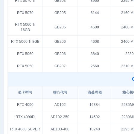
RTX 5070 Ti
GB203
8960
2295 M
RTX 5070
GB205
6144
2160 M
RTX 5060 Ti
GB206
4608
2400 M
16GB
RTX 5060 Ti 8GB
GB206
4608
2400 M
RTX 5060
GB206
3840
2280
RTX 5050
GB207
2560
2310 M
显卡型号
核心代号
流处理器
核心频
RTX 4090
AD102
16384
2235M
RTX 4090D
AD102-250
14592
2280M
RTX 4080 SUPER
AD103-400
10240
2295 M