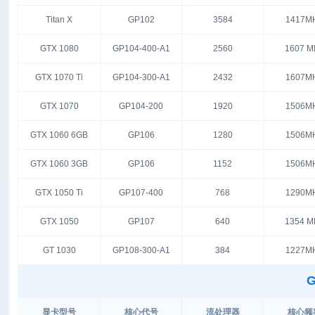
Titan X
GP102
3584
1417M
GTX 1080
GP104-400-A1
2560
1607 M
GTX 1070 Ti
GP104-300-A1
2432
1607M
GTX 1070
GP104-200
1920
1506M
GTX 1060 6GB
GP106
1280
1506M
GTX 1060 3GB
GP106
1152
1506M
GTX 1050 Ti
GP107-400
768
1290M
GTX 1050
GP107
640
1354 M
GT 1030
GP108-300-A1
384
1227M
G
显卡型号
核心代号
流处理器
核心频