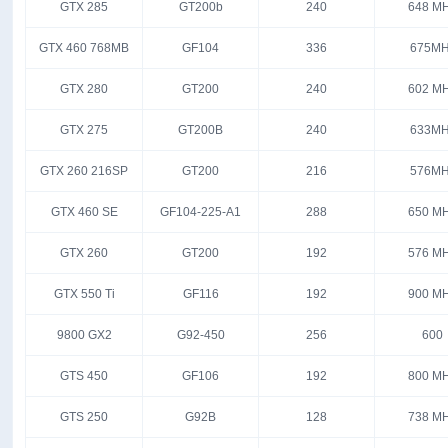
GTX 285
GT200b
240
648 M
GTX 460 768MB
GF104
336
675MH
GTX 280
GT200
240
602 M
GTX 275
GT200B
240
633MH
GTX 260 216SP
GT200
216
576MH
GTX 460 SE
GF104-225-A1
288
650 M
GTX 260
GT200
192
576 M
GTX 550 Ti
GF116
192
900 M
9800 GX2
G92-450
256
600
GTS 450
GF106
192
800 M
GTS 250
G92B
128
738 M