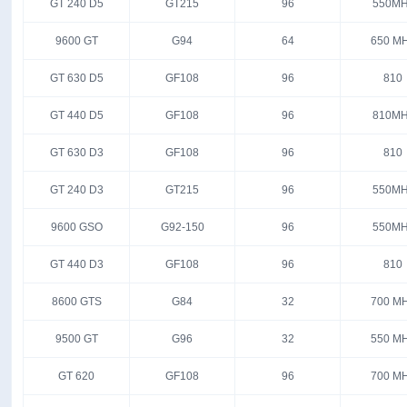
GT 240 D5
GT215
96
550MH
9600 GT
G94
64
650 M
GT 630 D5
GF108
96
810
GT 440 D5
GF108
96
810MH
GT 630 D3
GF108
96
810
GT 240 D3
GT215
96
550MH
9600 GSO
G92-150
96
550MH
GT 440 D3
GF108
96
810
8600 GTS
G84
32
700 M
9500 GT
G96
32
550 M
GT 620
GF108
96
700 M