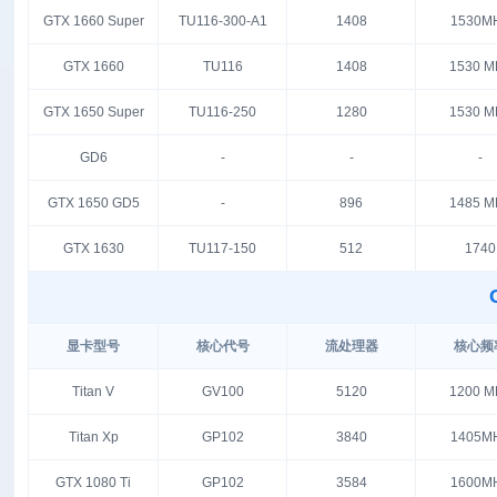
GTX 1660 Super
TU116-300-A1
1408
1530M
GTX 1660
TU116
1408
1530 M
GTX 1650 Super
TU116-250
1280
1530 M
GD6
-
-
-
GTX 1650 GD5
-
896
1485 M
GTX 1630
TU117-150
512
1740
显卡型号
核心代号
流处理器
核心频
Titan V
GV100
5120
1200 M
Titan Xp
GP102
3840
1405M
GTX 1080 Ti
GP102
3584
1600M