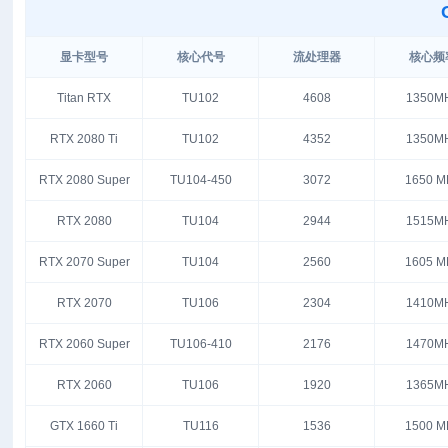
显卡型号
核心代号
流处理器
核心频
Titan RTX
TU102
4608
1350M
RTX 2080 Ti
TU102
4352
1350M
RTX 2080 Super
TU104-450
3072
1650 M
RTX 2080
TU104
2944
1515M
RTX 2070 Super
TU104
2560
1605 M
RTX 2070
TU106
2304
1410M
RTX 2060 Super
TU106-410
2176
1470M
RTX 2060
TU106
1920
1365M
GTX 1660 Ti
TU116
1536
1500 M