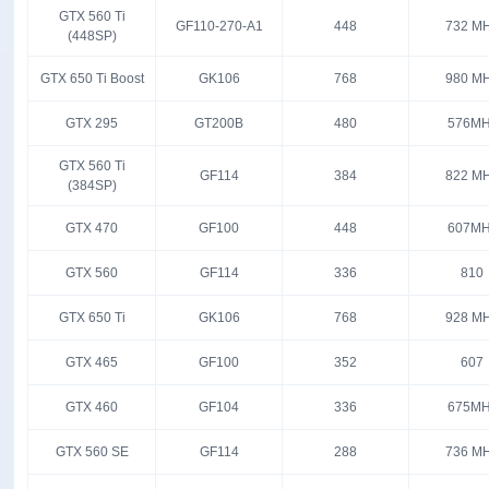
GTX 560 Ti
GF110-270-A1
448
732 M
(448SP)
GTX 650 Ti Boost
GK106
768
980 M
GTX 295
GT200B
480
576MH
GTX 560 Ti
GF114
384
822 M
(384SP)
GTX 470
GF100
448
607MH
GTX 560
GF114
336
810
GTX 650 Ti
GK106
768
928 M
GTX 465
GF100
352
607
GTX 460
GF104
336
675MH
GTX 560 SE
GF114
288
736 M