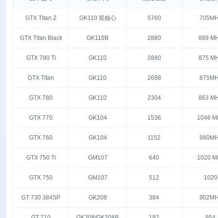
GTX Titan Z
GK110 双核心
5760
705MH
GTX Titan Black
GK110B
2880
889 M
GTX 780 Ti
GK110
2880
875 M
GTX Titan
GK110
2688
875MH
GTX 780
GK110
2304
863 M
GTX 770
GK104
1536
1046 M
GTX 760
GK104
1152
980MH
GTX 750 Ti
GM107
640
1020 M
GTX 750
GM107
512
1020
GT 730 384SP
GK208
384
902MH
GT 710
GK208/GK208B
192
954