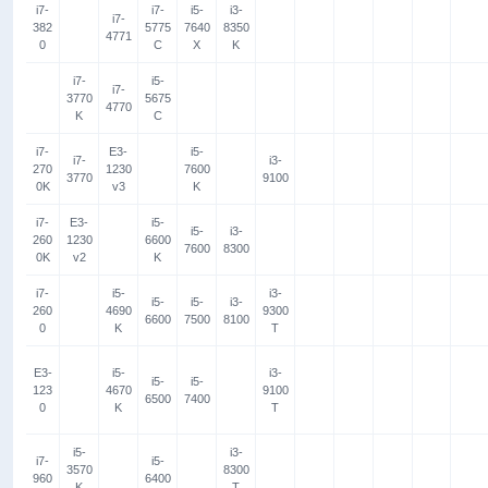
i7-
i7-
i5-
i3-
i7-
382
5775
7640
8350
4771
0
C
X
K
i7-
i5-
i7-
3770
5675
4770
K
C
i7-
E3-
i5-
i7-
i3-
270
1230
7600
3770
9100
0K
v3
K
i7-
E3-
i5-
i5-
i3-
260
1230
6600
7600
8300
0K
v2
K
i7-
i5-
i3-
i5-
i5-
i3-
260
4690
9300
6600
7500
8100
0
K
T
E3-
i5-
i3-
i5-
i5-
123
4670
9100
6500
7400
0
K
T
i5-
i3-
i7-
i5-
3570
8300
960
6400
K
T