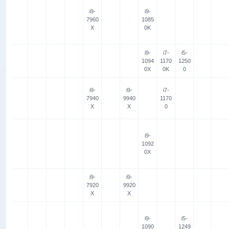
i9-
i9-
7960
1085
X
0K
i9-
i7-
i5-
1094
1170
1250
0X
0K
0
i9-
i9-
i7-
7940
9940
1170
X
X
0
i9-
1092
0X
i9-
i9-
7920
9920
X
X
i9-
i5-
1090
1249