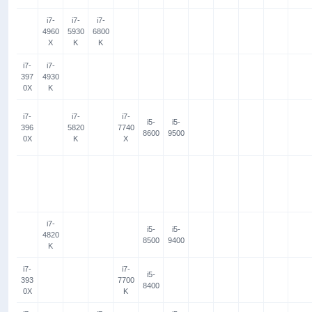
i7-
i7-
i7-
4960
5930
6800
X
K
K
i7-
i7-
397
4930
0X
K
i7-
i7-
i7-
i5-
i5-
396
5820
7740
8600
9500
0X
K
X
i7-
i5-
i5-
4820
8500
9400
K
i7-
i7-
i5-
393
7700
8400
0X
K