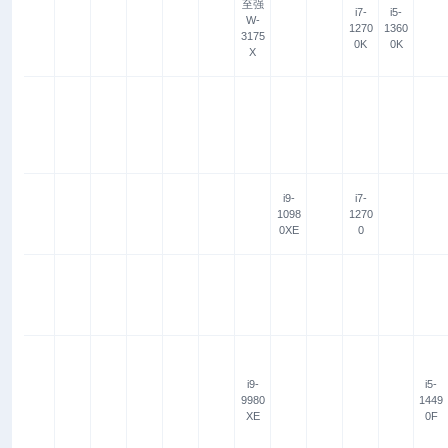
至强
i7-
i5-
W-
1270
1360
3175
0K
0K
X
i9-
i7-
1098
1270
0XE
0
i9-
i5-
9980
1449
XE
0F