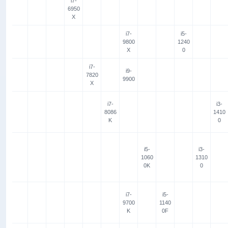
i7-
6950
X
i7-
i5-
9800
1240
X
0
i7-
i9-
7820
9900
X
i7-
i3-
8086
1410
K
0
i5-
i3-
1060
1310
0K
0
i7-
i5-
9700
1140
K
0F