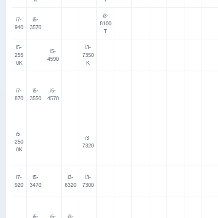
i3-
i7-
i5-
8100
940
3570
T
i5-
i3-
i5-
255
7350
4590
0K
K
i7-
i5-
i5-
870
3550
4570
i5-
i3-
250
7320
0K
i7-
i5-
i3-
i3-
920
3470
6320
7300
i5-
i5-
i3-