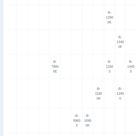
i5-
1260
0K
i5-
1349
0F
i9-
i5-
i5-
7980
1260
1440
XE
0
0
i9-
i5-
1190
1340
0K
0
i9-
i9-
9960
1090
X
0K