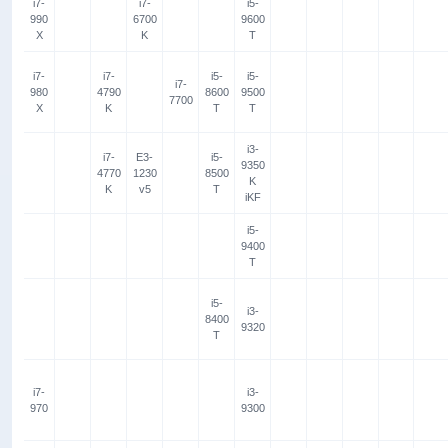
i7-
i7-
i5-
990
6700
9600
X
K
T
i7-
i7-
i5-
i5-
i7-
980
4790
8600
9500
7700
X
K
T
T
i3-
i7-
E3-
i5-
9350
4770
1230
8500
K
K
v5
T
iKF
i5-
9400
T
i5-
i3-
8400
9320
T
i7-
i3-
970
9300