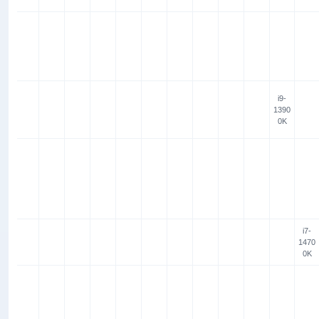
i9-
1390
0K
i7-
1470
0K