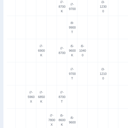
i7-
i3-
i7-
8700
1230
9700
K
0
i9-
9900
T
i7-
i5-
i5-
i7-
6900
9600
1040
8700
K
K
0
i7-
i3-
9700
1210
T
0
i7-
i7-
i7-
5960
6850
8700
X
K
T
i7-
i5-
i5-
7800
8600
9600
X
K