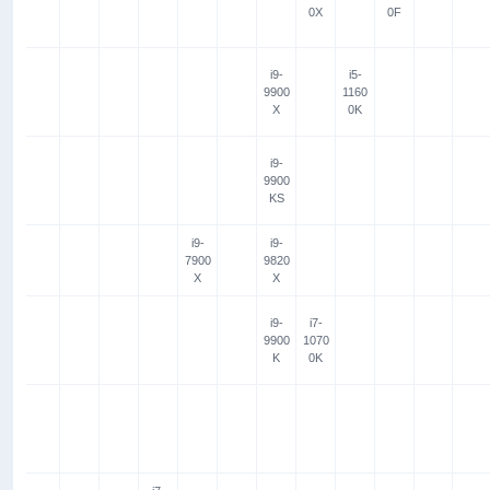
0X
0F
i9-
i5-
9900
1160
X
0K
i9-
9900
KS
i9-
i9-
7900
9820
X
X
i9-
i7-
9900
1070
K
0K